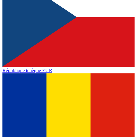
République tchèque
EUR