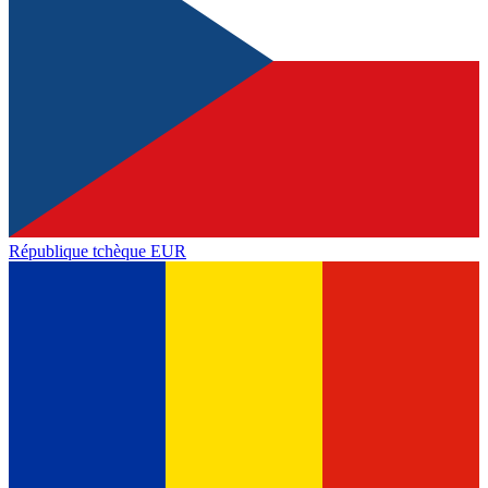
République tchèque
EUR