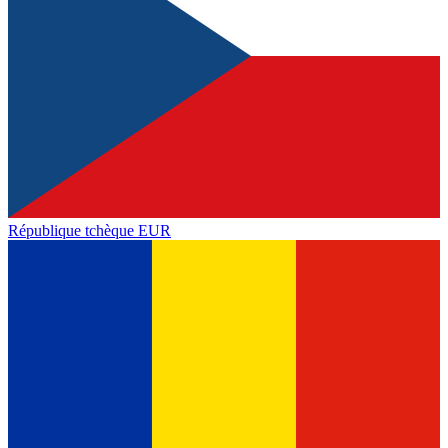
République tchèque
EUR