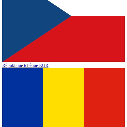
République tchèque
EUR