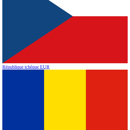
République tchèque
EUR