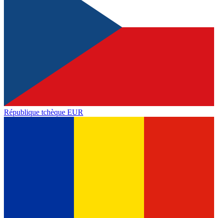
République tchèque
EUR