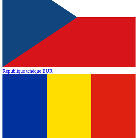
République tchèque
EUR