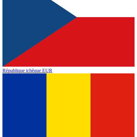
République tchèque
EUR