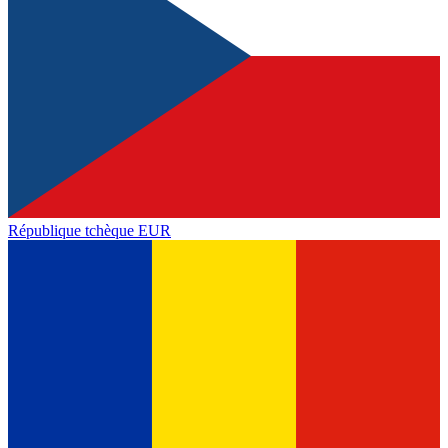
République tchèque
EUR