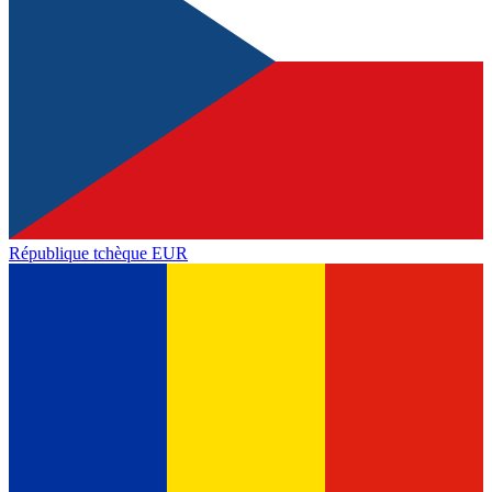
République tchèque
EUR