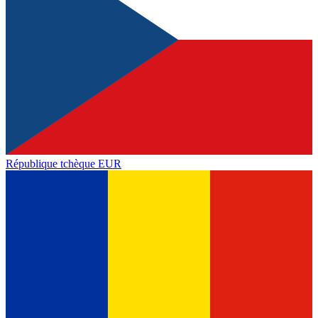
République tchèque
EUR