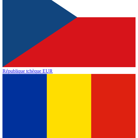
République tchèque
EUR