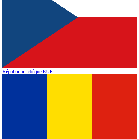
République tchèque
EUR