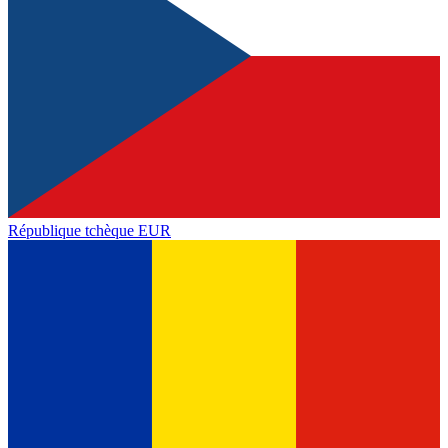
République tchèque
EUR