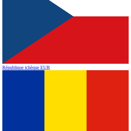
République tchèque
EUR