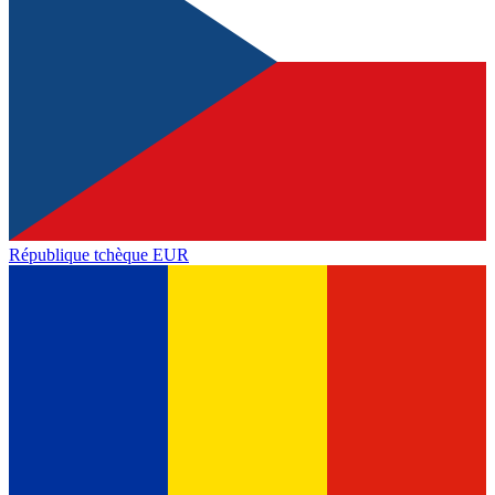
République tchèque
EUR