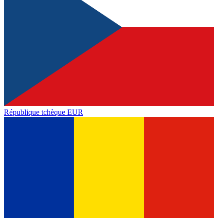
République tchèque
EUR