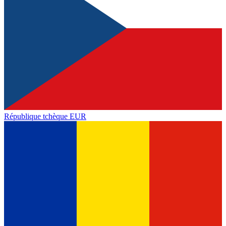
République tchèque
EUR