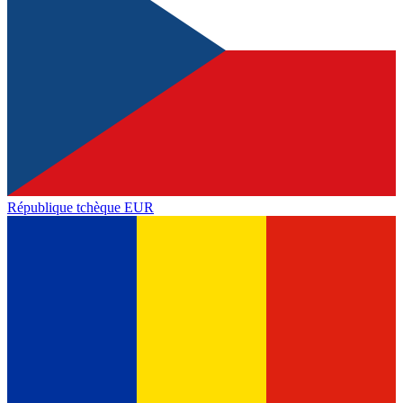
République tchèque
EUR