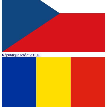
République tchèque
EUR