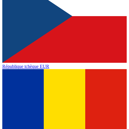
République tchèque
EUR