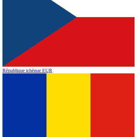
République tchèque
EUR