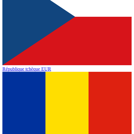
République tchèque
EUR