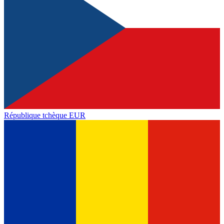
République tchèque
EUR