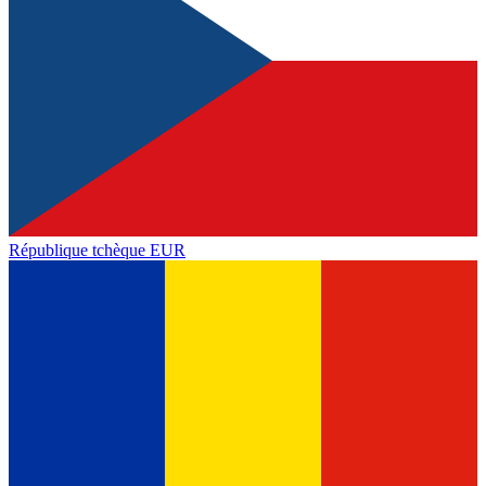
République tchèque
EUR